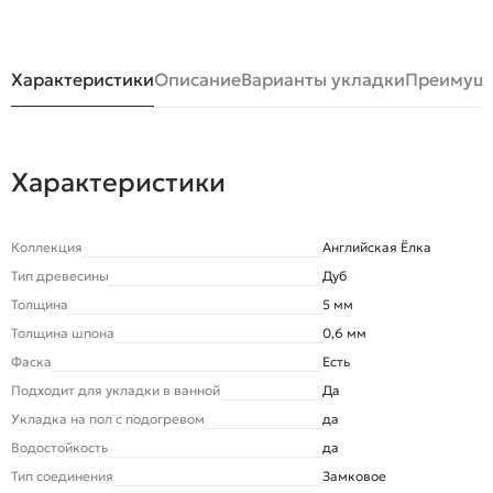
Характеристики
Описание
Варианты укладки
Преимуще
Характеристики
Коллекция
Английская Ёлка
Тип древесины
Дуб
Толщина
5 мм
Толщина шпона
0,6 мм
Фаска
Есть
Подходит для укладки в ванной
Да
Укладка на пол c подогревом
да
Водостойкость
да
Тип соединения
Замковое