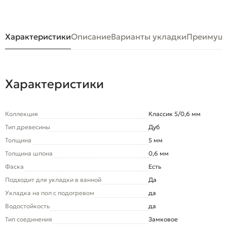
Характеристики
Описание
Варианты укладки
Преимуще
Характеристики
Коллекция
Классик 5/0,6 мм
Тип древесины
Дуб
Толщина
5 мм
Толщина шпона
0,6 мм
Фаска
Есть
Подходит для укладки в ванной
Да
Укладка на пол c подогревом
да
Водостойкость
да
Тип соединения
Замковое