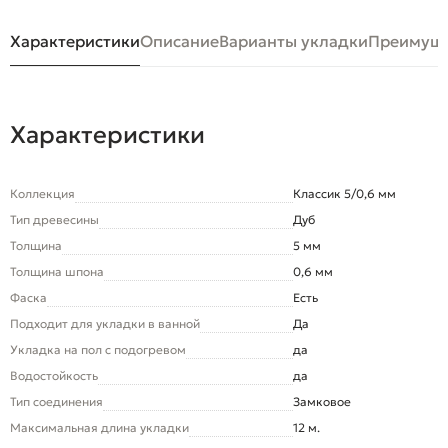
Характеристики
Описание
Варианты укладки
Преимуще
Характеристики
Коллекция
Классик 5/0,6 мм
Тип древесины
Дуб
Толщина
5 мм
Толщина шпона
0,6 мм
Фаска
Есть
Подходит для укладки в ванной
Да
Укладка на пол c подогревом
да
Водостойкость
да
Тип соединения
Замковое
Максимальная длина укладки
12 м.