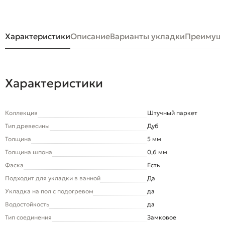
Характеристики
Описание
Варианты укладки
Преимуще
Характеристики
Коллекция
Штучный паркет
Тип древесины
Дуб
Толщина
5 мм
Толщина шпона
0,6 мм
Фаска
Есть
Подходит для укладки в ванной
Да
Укладка на пол c подогревом
да
Водостойкость
да
Тип соединения
Замковое