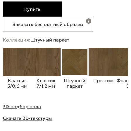
Купить
Заказать бесплатный образец
Коллекция:
Штучный паркет
Классик
Классик
Штучный
Престиж
Франц
5/0,6 мм
7/1,2 мм
паркет
Ё
3D-подбор пола
Скачать 3D-текстуры