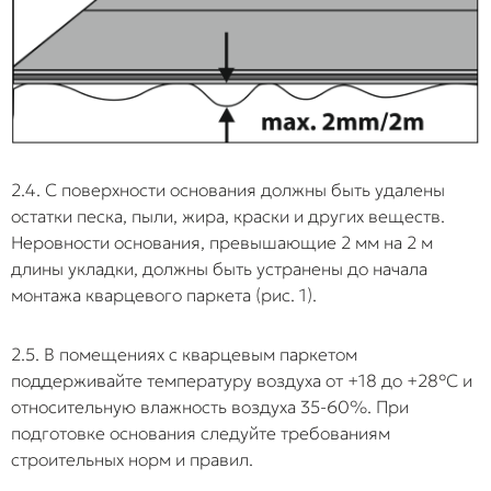
предметами
шкафов-купе или
теряет
«домиком»
тяжелого
возможность
(коробятся).
оборудования
естественного
поверх
линейного
Неправильно
«плавающего»
Использование 2К
расширения, что
Непредсказу
подобранный
пола.
ПУ или МС-
приводит к
химической
клей
полимеров
критическому
реакции:
сторонних
напряжению в
неизвестно, к
2.4. С поверхности основания должны быть удалены
производителей
замках, их
именно соста
остатки песка, пыли, жира, краски и других веществ.
без учета их
неизбежному
плиты
свойств (кроме
разрыву или
провзаимодей
Неровности основания, превышающие 2 мм на 2 м
рекомендованных
короблению
с клеем друго
длины укладки, должны быть устранены до начала
клеев Home
плашек в местах
производител
монтажа кварцевого паркета (рис. 1).
Expert).
примыкания к
за этого гара
мебели.
производител
2.5. В помещениях с кварцевым паркетом
эксплуатацию
нагреве до +
поддерживайте температуру воздуха от +18 до +28°С и
Укладка без
Попытка уложить
Масса покрытия
соблюдением
относительную влажность воздуха 35-60%. При
порогов на
покрытие по всей
становится
минимальны
подготовке основания следуйте требованиям
больших
площади
слишком большой
деформацио
строительных норм и правил.
площадях
квартиры единым
Замковые
зазоров не