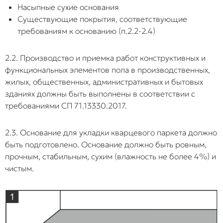
Насыпные сухие основания
водно-
резко теряет
комнаты, что
Существующие покрытия, соответствующие
дисперсионного
прочность пр
приводит к полно
для легких
нагреве. Его
поломке замков.
требованиям к основанию (п.2.2-2.4)
покрытий), не
фиксирующе
предназначенного
способности
2.2. Производство и приемка работ конструктивных и
Толстая
Использование
для эксплуатации
Создается
(сдвиговой
функциональных элементов пола в производственных,
подложка
мягкой подложки
в условиях
критический люф
прочности)
жилых, общественных, административных и бытовых
толщиной более
нагрева свыше 28
(«эффект батута»
недостаточно
1–1,5 мм.
°C.
При ходьбе замки
чтобы
зданиях должны быть выполнены в соответствии с
испытывают
компенсиров
требованиями СП 71.13330.2017.
избыточные
линейное
вертикальные
расширение
2.3. Основание для укладки кварцевого паркета должно
нагрузки на сдвиг,
тяжелого жес
быть подготовлено. Основание должно быть ровным,
что ведет к их
покрытия. Кл
прогрессирующе
слой разруша
прочным, стабильным, сухим (влажность не более 4%) и
разрушению.
вызывая
чистым.
необратимую
деформацию 
Фиксация
Установка
Тяжелая мебель
плашки смещ
пола
тяжелой кухни,
жестко блокирует
с образовани
тяжелыми
встроенных
покрытие. Пол
щелей либо 