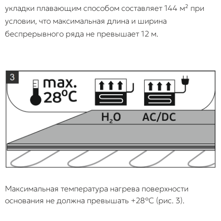
укладки плавающим способом составляет 144 м² при
условии, что максимальная длина и ширина
Жесткая
Укладка «в стык»
При расширении
беспрерывного ряда не превышает 12 м.
стыковка с
без
SPC-плита
другим
деформационного
упирается в
покрытием
шва под Т-
жесткое смежное
образный
покрытие или
профиль.
профиль.
Поскольку сила
линейного
расширения SPC
высока, он либо
выдавливает
декоративный
порожек, либо
ломает
собственные зам
на границе стыка,
Максимальная температура нагрева поверхности
из-за чего полотн
основания не должна превышать +28°С (рис. 3).
коробится по все
длине помещени