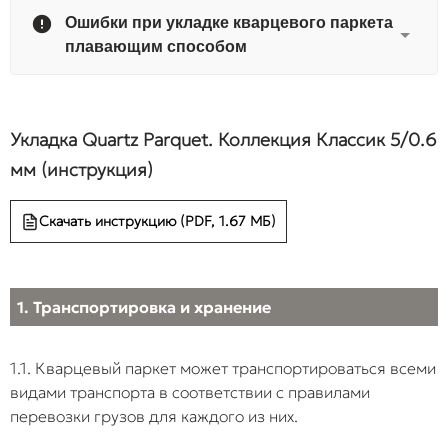
ПРОБЛЕМА
СУТЬ
РЕЗУЛЬТАТ
Ошибки при укладке кварцевого паркета
ПРИ МОНТАЖЕ
НАРУШЕНИЯ
ПОСЛЕДСТ
плавающим способом
Укладка на
Нарушение
Избыточная в
«свежую»
технологических
выделяющаяс
ПРОБЛЕМА
Укладка Quartz Parquet. Коллекция Классик 5/0.6
стяжку
сроков набора
стяжки, блоки
ПРИ
СУТЬ
РЕЗУЛЬТАТЫ И
прочности и
плотной SPC-
МОНТАЖЕ
НАРУШЕНИЯ
ПОСЛЕДСТВИЯ
мм (инструкция)
высыхания
плитой. Межд
бетона/стяжки.
клеем и тыль
Скачать инструкцию (PDF, 1.67 МБ)
Неровность
Отказ от
В местах
стороной пок
основания
финишного
локальных
образуется
(>2 мм на 2
выравнивания,
углублений (ям)
конденсат.
м)
грунтовки или
плашки
Происходит
1. Транспортировка и хранение
шлифовки
прогибаются под
разрушение
черновой стяжки.
эксплуатационно
структуры кле
нагрузкой. Из-за
результате че
1.1. Кварцевый паркет может транспортироваться всеми
высокой жесткост
покрытие
SPC замковые
отслаивается
видами транспорта в соответствии с правилами
соединения
основания.
перевозки грузов для каждого из них.
работают на изл