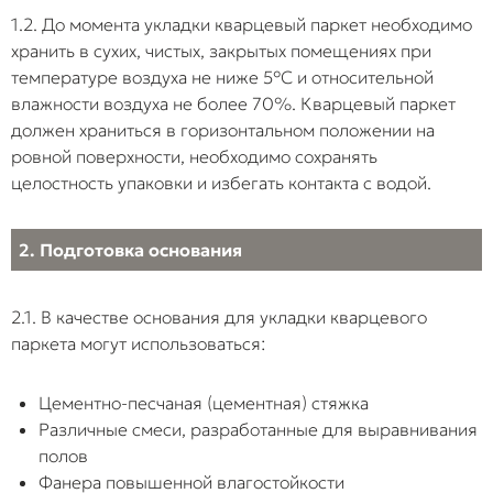
и быстро
1.2. До момента укладки кварцевый паркет необходимо
Нарушение
Отказ от
Образование
разрушаются. По
хранить в сухих, чистых, закрытых помещениях при
фиксации
использования
покрытием
начинает
покрытия на
тяжелого
воздушных
раскрываться на
температуре воздуха не ниже 5°С и относительной
клеевой слой
прижимного
полостей
стыках.
влажности воздуха не более 70%. Кварцевый паркет
роллера/валка
(карманов). В
должен храниться в горизонтальном положении на
(весом от 50 кг),
зонах адгезия
ровной поверхности, необходимо сохранять
Отсутствие
Укладка покрытия
отсутствие
При
с основанием
целостность упаковки и избегать контакта с водой.
зазоров у
вплотную к
пригруза или
температурном
отсутствовать
стен (8-10
стенам,
отказ от
расширении (от
приведёт к
мм)
перегородкам или
простукивания,
солнечных лучей
появлению пу
2. Подготовка основания
дверным
киянкой замена
или систем
прогибам и
коробкам.
процесса ручным
отопления)
возникновен
притиром.
материалу некуд
глухого
2.1. В качестве основания для укладки кварцевого
смещаться. Пол
(«барабанног
паркета могут использоваться:
упирается в
звука при ход
вертикальные
конструкции и
Цементно-песчаная (цементная) стяжка
Применение
Ошибочный
Водно-
«вздыбливается»
Различные смеси, разработанные для выравнивания
неподходящего
выбор клеевого
дисперсионн
или встает
полов
клея при
состава
клей
«пузырем»
Фанера повышенной влагостойкости
термонагрузках
(например,
термопластич
посередине