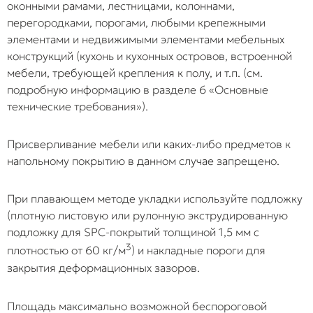
(8–10 мм).
создает
оконными рамами, лестницами, колоннами,
избыточное
перегородками, порогами, любыми крепежными
напряжение в
элементами и недвижимыми элементами мебельных
замках. В итоге
конструкций (кухонь и кухонных островов, встроенной
замки разрушают
мебели, требующей крепления к полу, и т.п. (см.
по всей площади
подробную информацию в разделе 6 «Основные
комнаты либо
технические требования»).
плашки вырывает
из-под крепежа.
Присверливание мебели или каких-либо предметов к
напольному покрытию в данном случае запрещено.
Упор
Отсутствие зазора
Трубы отопления
плашки в
или зазор менее
угловые зоны
углы стен и
8–10 мм вокруг
становятся
При плавающем методе укладки используйте подложку
трубы
труб
жесткими точкам
(плотную листовую или рулонную экструдированную
отопления
коммуникаций и
упора. При
подложку для SPC-покрытий толщиной 1,5 мм с
сложных угловых
термическом
3
плотностью от 60 кг/м
) и накладные пороги для
выступов.
нагреве материа
закрытия деформационных зазоров.
расширяется,
упирается в них,
деформируется и
Площадь максимально возможной беспороговой
встает «домиком»