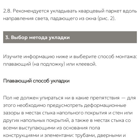
закрытию. Итог —
2.8. Рекомендуется укладывать кварцевый паркет вдоль
образование
микрощелей, в
направления света, падающего из окна (рис. 2).
которые попадае
влага, и
3. Выбор метода укладки
постепенный
скрытый износ
замкового
Изучите информацию ниже и выберите способ монтажа:
соединения.
плавающий (на подложку) или клеевой.
Сквозное
Установка
Пол оказывается
Плавающий способ укладки
крепление к
дверных упоров,
жестко
основанию
ножек барных
зафиксирован в
стоек или
одной или
Пол не должен упираться ни в какие препятствия — для
ограждений сквозь
нескольких точках
этого необходимо предусмотреть деформационные
напольное
При расширении 
зазоры в местах стыка напольного покрытия и стен или
покрытие
теплового
других напольных покрытий, а также в местах стыка со
непосредственно
воздействия он н
всеми выступающими из основания пола
в стяжку без
может свободно
конструкциями и элементами: трубами, дверными и
устройства зазора
смещаться, что